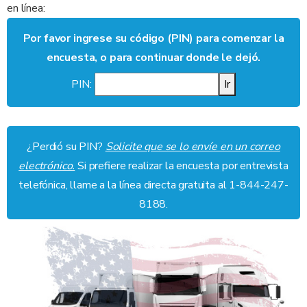
en línea:
Por favor ingrese su código (PIN) para comenzar la
encuesta, o para continuar donde le dejó.
PIN:
Ir
¿Perdió su PIN?
Solicite que se lo envíe en un correo
electrónico.
Si prefiere realizar la encuesta por entrevista
telefónica, llame a la línea directa gratuita al 1-844-247-
8188.