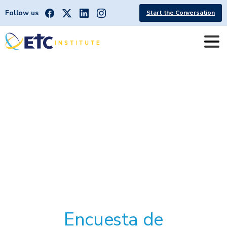
Follow us
Start the Conversation
Encuesta
de
establecimiento
de
TxDOT
Encuesta de